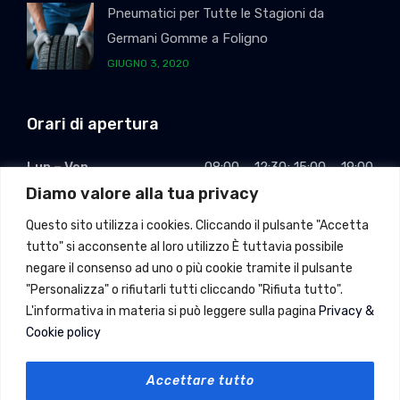
Pneumatici per Tutte le Stagioni da
Germani Gomme a Foligno
GIUGNO 3, 2020
Orari di apertura
Lun – Ven
08:00 – 12:30; 15:00 – 19:00
Diamo valore alla tua privacy
Sabato
08:00 – 12:30; pomeriggio CHIUSO
Questo sito utilizza i cookies. Cliccando il pulsante "Accetta
Domenica
Chiuso
tutto" si acconsente al loro utilizzo È tuttavia possibile
negare il consenso ad uno o più cookie tramite il pulsante
"Personalizza" o rifiutarli tutti cliccando "Rifiuta tutto".
L'informativa in materia si può leggere sulla pagina
Privacy &
Cookie policy
Recesso
Accettare tutto